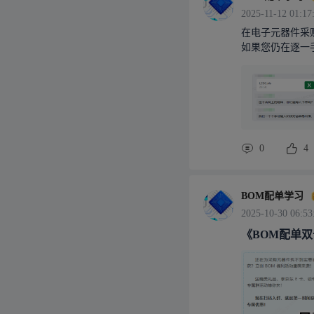
2025-11-12 01:17
在电子元器件采
如果您仍在逐一
下典型场景中，
与试产阶段的理
用传统方式逐一
（物料清单）文
、小批量的采购
装混淆等原因，
0
4
精度的元器件数
心、更可靠。场
固定。每次生产
模板，通过一键
BOM配单学习
增。立即使用：
2025-10-30 06:53
《BOM配单