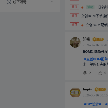
线下活动
【诚挚
置顶
活动
立创BOM配单
立创BOM下单操
置顶
2025-12-25 01:55
立创BOM配单
《BOM配单
立创BOM配单
置顶
2025-11-18 01:23
立创BOM配单
《【
活动
2025-09-03 03:18
立创BOM配单
知韫
《立创BOM
2025-08-29 08:52
2026-07-16 07:41
立创BOM配单服
BOM功能新开发
立创BOM配
#立创BOM配单
件采购中，时间
大家快来体验看看
1
2
2
0
1
13
1
9
fmpty
2026-06-16 03:16
#DIY设计#
#