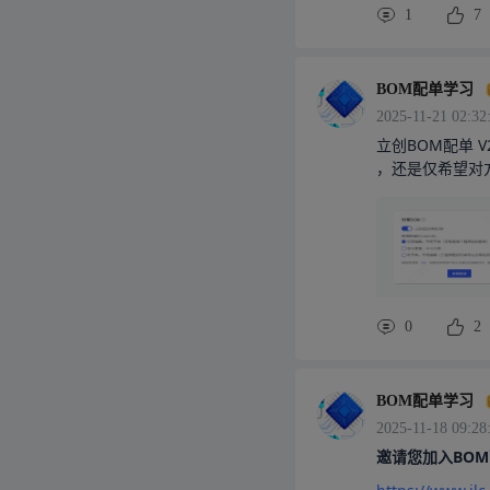
1
7
BOM配单学习
2025-11-21 02:32
立创BOM配单 
，还是仅希望对
协助配单核心价
的同时，守住采
M，但对部分元
化型号、替换替
报、外部参考核心
准确传达，避免
0
2
接基于锁定版B
后，将BOM以“
务体系，所有通
。立即使用：BO
BOM配单学习
2025-11-18 09:28
邀请您加入BO