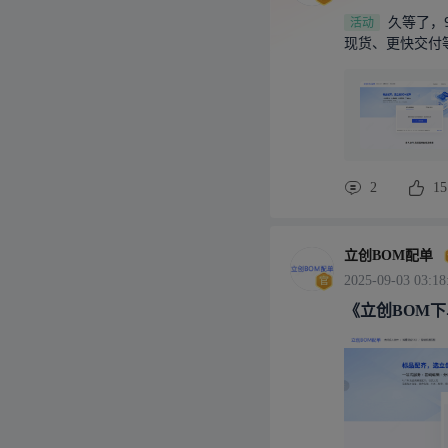
久等了，
活动
现货、更快交付等
的用户（不论之
单笔订单实付商品
通过BOM一键下
单笔订单实付金
购晶可前往采购
速报价和交付，让
2
15
别、匹配率达93
站式配齐 4、
立创BOM配单
2025-09-03 03:18
《立创BOM