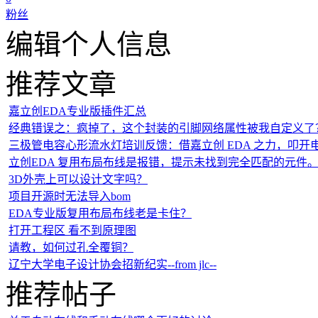
粉丝
编辑个人信息
推荐文章
嘉立创EDA专业版插件汇总
经典错误之：疯掉了，这个封装的引脚网络属性被我自定义了
三极管电容心形流水灯培训反馈：借嘉立创 EDA 之力，叩开
立创EDA 复用布局布线是报错，提示未找到完全匹配的元件
3D外壳上可以设计文字吗？
项目开源时无法导入bom
EDA专业版复用布局布线老是卡住？
打开工程区 看不到原理图
请教，如何过孔全覆铜？
辽宁大学电子设计协会招新纪实--from jlc--
推荐帖子