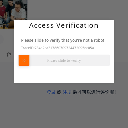
Access Verification
#
Please slide to verify that you're not a robot
TraceID:784e2ca317860709724472095ec05a
努力加载中
0
转发
Please slide to verify
登录
或
注册
后才可以进行评论哦！