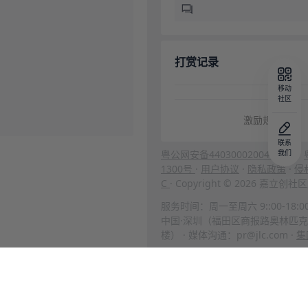
打赏记录
移动
社区
激励规则
联系
粤公网安备44030002004666号
我们
·
1300号
·
用户协议
·
隐私政策
·
侵
C
· Copyright © 2026 嘉立
服务时间：周一至周六 9::00-18:0
中国·深圳（福田区商报路奥林匹克
楼） · 媒体沟通：pr@jlc.com ·
集