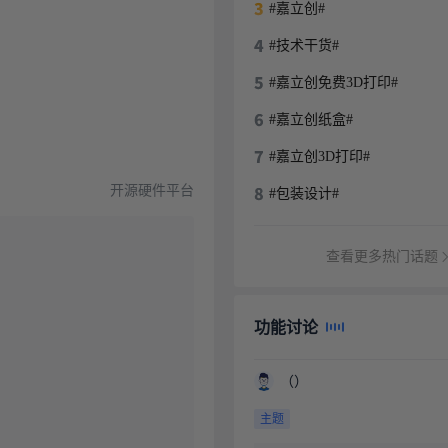
#嘉立创#
#技术干货#
#嘉立创免费3D打印#
#嘉立创纸盒#
#嘉立创3D打印#
开源硬件平台
#包装设计#
查看更多热门话题
功能讨论
（）
主题