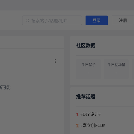
登录
注册
社区数据
今日帖子
今日互动量
-
-
可能

帖子总量
用户总量
-
-
推荐话题
#DIY设计#
#嘉立创PCB#