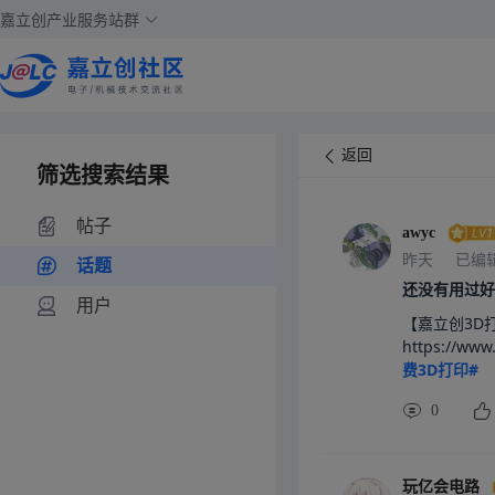
嘉立创产业服务站群
返回
筛选搜索结果
帖子
awyc
昨天
已编
话题
还没有用过好
用户
【嘉立创3D
https://w
费3D打印#
0
玩亿会电路