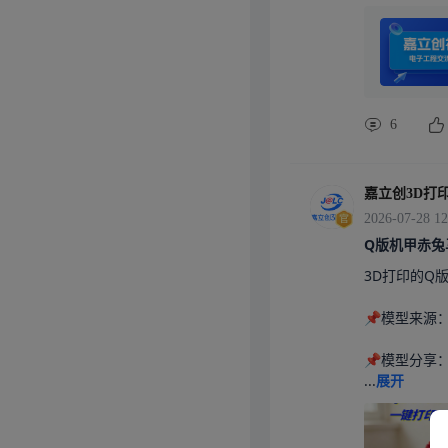
第一种：设计
卡扣、要考虑
软件。第二种
内部结构设计
下看，思路就清
手入门的不二
6
个人研发、初
柱、折弯钣金
部STEP模
打印，打样前
嘉立创3D打
链等实操案例
2026-07-28 12
以用。需要注
Q版机甲赤兔
SolidW
钣金机箱、中
3D打印的Q
网教程资源海
构工程师的必
📌模型来源
程成熟规范，
、做塑胶消费电
📌模型分享：@
专业选手✅适
...
展开
✅优势速览•
，珠三角模具
壳体的设计容