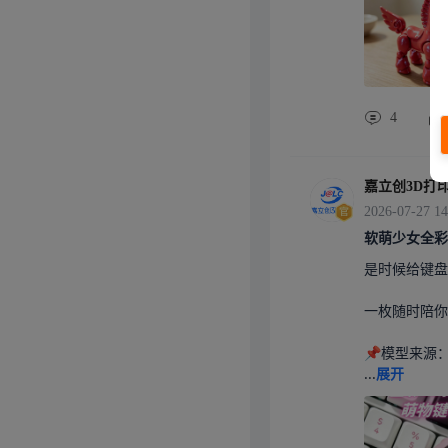
步会比较吃力
CAD如果是
没有授权限制
想要流畅的弧
n360或C
4
的软件！最后
控制器外壳研发
岗位👉 Sol
60练逻辑，
嘉立创3D打
识点：抽壳、
2026-07-27 14
隙、止口结构
软萌少女全彩
区聊聊你的使
术干货#
是时候给键盘
一枚随时陪你
📌模型来源
...
展开