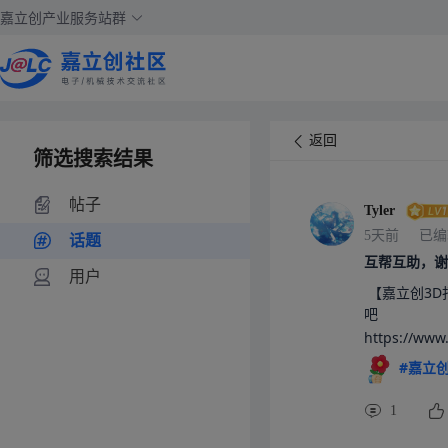
嘉立创产业服务站群
返回
筛选搜索结果
帖子
Tyler
5天前
已编
话题
互帮互助，谢
用户
 【嘉立创3D打印】免费打样，全国包邮！打印不花一分钱，你也来体验下
吧

https://w
#嘉立创
1