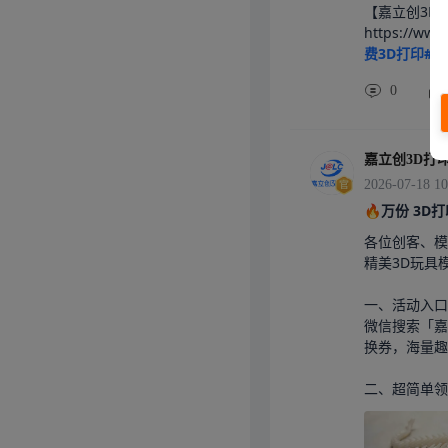
【嘉立创3D
https://w
费3D打印#
0
嘉立创3D打
2026-07-18 10
🔥万份 3
各位创客、模
精美3D玩具
一、活动入口

微信搜索「嘉
换券，海量趣
二、超简单领取