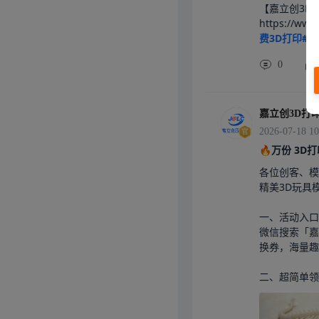
【嘉立创3D
https://w
费3D打印#
0
嘉立创3D打
2026-07-18 10
🔥万份 3
各位创客、模
精美3D玩具
一、活动入口

微信搜索「嘉
换券，海量趣
二、超简单领取