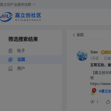
嘉立创产业服务站群
返回
筛选搜索结果
帖子
Tyler
1天前
已编
话题
互帮互助，谢
用户
 【嘉立创3D打印】免费打样，全国包邮！打印不花一分钱，你也来体验下
吧

https://w
#嘉立创
1