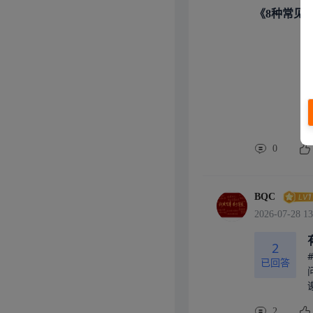
以用。需要注
《8种常见
SolidW
钣金机箱、中
网教程资源海
构工程师的必
程成熟规范，
、做塑胶消费电
专业选手✅适
✅优势速览•
，珠三角模具
壳体的设计容
0
步会比较吃力
CAD如果是
没有授权限制
BQC
想要流畅的弧
2026-07-28 13
n360或C
的软件！最后
2
控制器外壳研发
已回答
岗位👉 Sol
60练逻辑，
识点：抽壳、
隙、止口结构
2