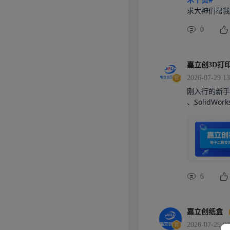
求大神们帮我
0
嘉立创3D打
2026-07-29 13
刚入行的新手
、SolidWo
第一种：设计
卡扣、要考虑
软件。第二种
内部结构设计
下看，思路就清
手入门的不二
6
个人研发、初
柱、折弯钣金
部STEP模
打印，打样前
嘉立创纸盒
链等实操案例
2026-07-29 07