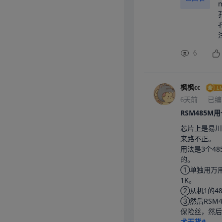
6
枫枫cc
6天前
已编
RSM485M
芯片上是易川
来路不正。

用法是3个4
的。

①单独用万用
1K。

②从机1的48
③然后RSM
保险丝，然后
术干货#