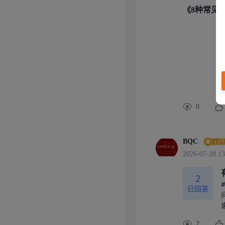
以用。需要注
《8种常见
SolidW
钣金机箱、中
网教程资源海
构工程师的必
程成熟规范，
、做塑胶消费电
专业选手✅适
✅优势速览•
，珠三角模具
壳体的设计容
0
步会比较吃力
CAD如果是
没有授权限制
BQC
想要流畅的弧
2026-07-28 13
n360或C
的软件！最后
2
控制器外壳研发
已回答
岗位👉 Sol
60练逻辑，
识点：抽壳、
隙、止口结构
2