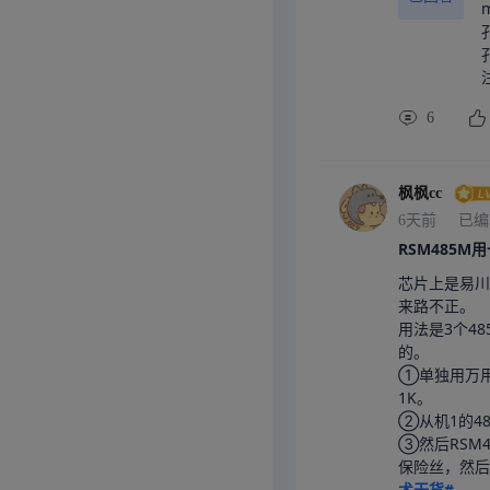
6
枫枫cc
6天前
已编
RSM485M
芯片上是易川
来路不正。

用法是3个4
的。

①单独用万用
1K。

②从机1的48
③然后RSM
保险丝，然后
术干货#