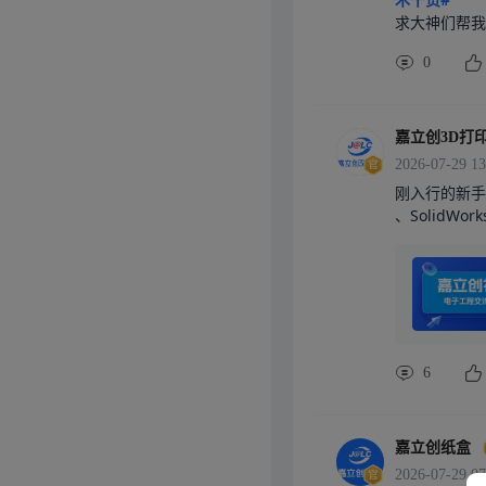
求大神们帮我
0
嘉立创3D打
2026-07-29 13
刚入行的新手
、SolidWo
第一种：设计
卡扣、要考虑
软件。第二种
内部结构设计
下看，思路就清
手入门的不二
6
个人研发、初
柱、折弯钣金
部STEP模
打印，打样前
嘉立创纸盒
链等实操案例
2026-07-29 07