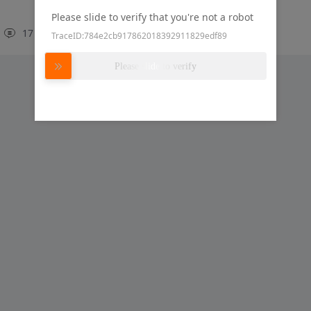
Please slide to verify that you're not a robot
17
20
硬创社
TraceID:784e2cb917862018392911829edf89
Please slide to verify