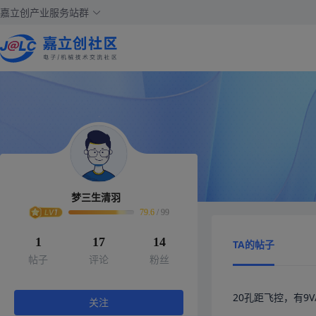
嘉立创产业服务站群
梦三生清羽
79.6
/
99
1
17
14
TA的帖子
帖子
评论
粉丝
20孔距飞控，有9V
关注