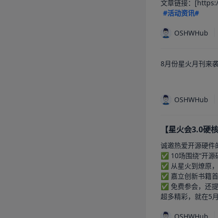
文章链接：[https://os
#活动资讯#
OSHWHub
8月份星火月刊来袭
OSHWHub
【星火会3.0硬
诚邀热爱开源硬件的
✅ 10场围绕“开源
✅ 从星火到燎原，
✅ 嘉立创新书籍首发
✅ 免费参会，还提供自助
超多精彩，就在5月2
OSHWHub