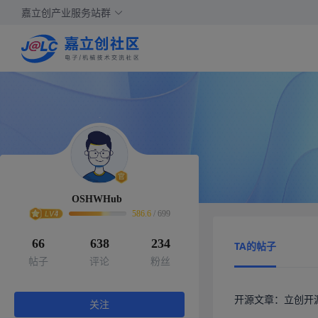
嘉立创产业服务站群
OSHWHub
586.6
/
699
66
638
234
TA的帖子
帖子
评论
粉丝
开源文章：立创开源
关注