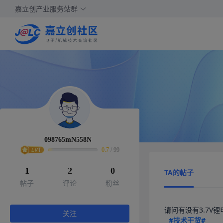
嘉立创产业服务站群
098765mN558N
0.7
/
99
1
2
0
TA的帖子
帖子
评论
粉丝
请问有没有3.7V锂
关注
#技术干货#