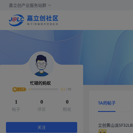
嘉立创产业服务站群
忙碌的蚂蚁
3.1
/
99
1
0
0
TA的帖子
帖子
评论
粉丝
关注