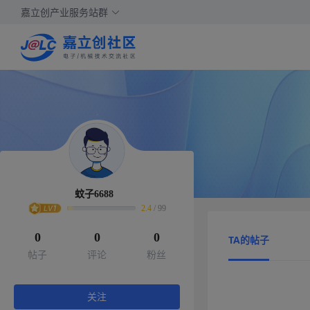
嘉立创产业服务站群
蚊子6688
2.4
/
99
0
0
0
TA的帖子
帖子
评论
粉丝
关注