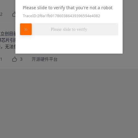
Please slide to verify that you're not a robot
2
1
嘉立创EDA
TraceID:2f6a1fb917860386439396594e4082
Please slide to verify
嘉立创目前体验不好的地方：

脚芯片引脚都引不出来。

装，无法保存别人的。要么就自己新建，再复制进去。
1
3
开源硬件平台