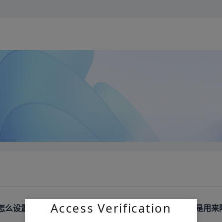
Access Verification
怎么设置不导通，即顶面焊盘与底面焊盘不导通，中间孔是用来