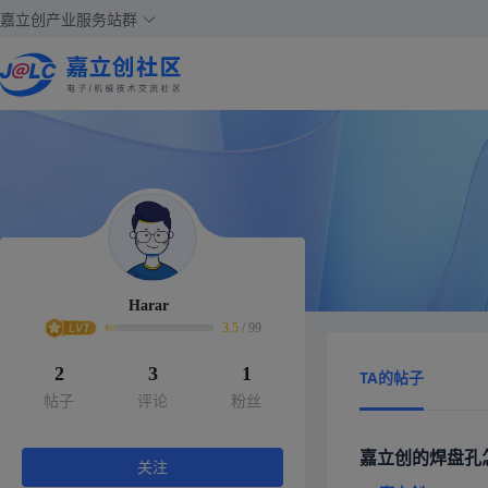
嘉立创产业服务站群
Harar
3.5
/
99
2
3
1
TA的帖子
帖子
评论
粉丝
嘉立创的焊盘孔
关注