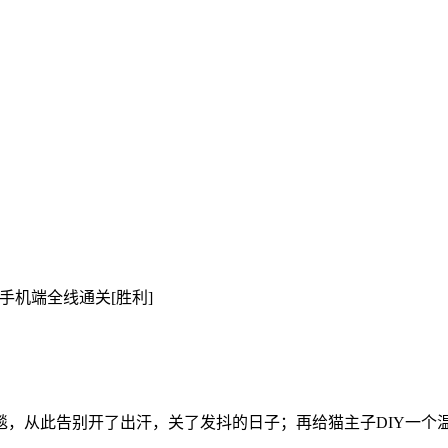
手机端全线通关[胜利]

毯，从此告别开了出汗，关了发抖的日子；再给猫主子DIY一个