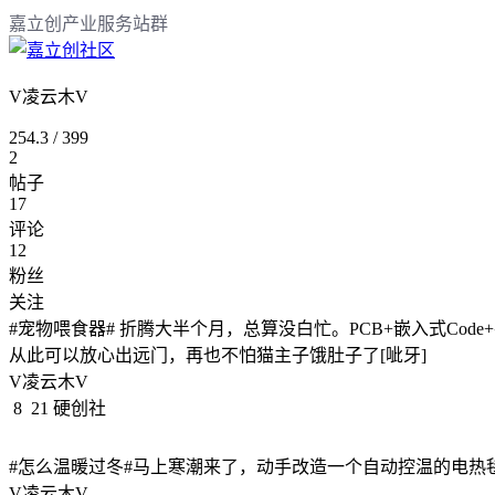
嘉立创产业服务站群
V凌云木V
254.3
/
399
2
帖子
17
评论
12
粉丝
关注
#宠物喂食器# 折腾大半个月，总算没白忙。PCB+嵌入式Code+
从此可以放心出远门，再也不怕猫主子饿肚子了[呲牙]
V凌云木V
8
21
硬创社
#怎么温暖过冬#马上寒潮来了，动手改造一个自动控温的电热
V凌云木V