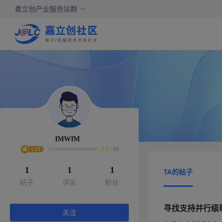
嘉立创产业服务站群
IMWIM
2.5
/
99
1
1
1
TA的帖子
帖子
评论
粉丝
寻找支持并行级联r
关注