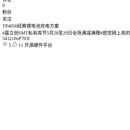
0
粉丝
关注
TP4056经典锂电池充电方案
#嘉立创SMT私有库节5月28至29日全场满减满赠#感觉网上
543210oP703f
5
11
开源硬件平台