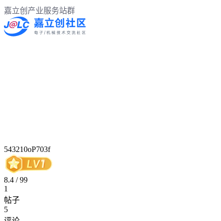
嘉立创产业服务站群
543210oP703f
8.4
/
99
1
帖子
5
评论