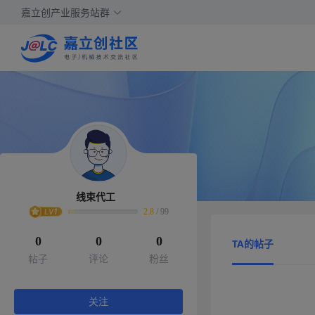
嘉立创产业服务站群
线束代工
2.8
/
99
0
0
0
TA的帖子
帖子
评论
粉丝
关注