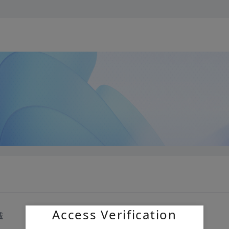
Access Verification
载