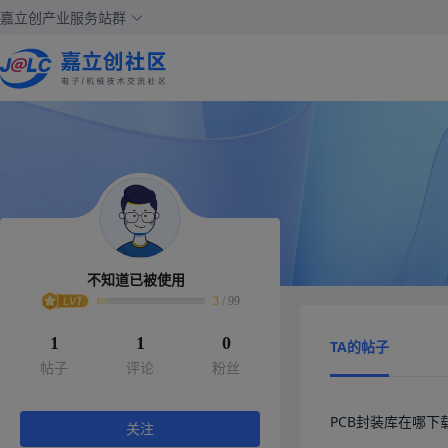
嘉立创产业服务站群
不知道已被使用
3
/
99
1
1
0
TA的帖子
帖子
评论
粉丝
PCB封装库在哪下
关注