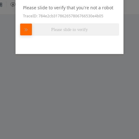
用
1
6
嘉立创SMT
Please slide to verify that you're not a robot
TraceID: 784e2cb317862657806766530e4b05
Please slide to verify