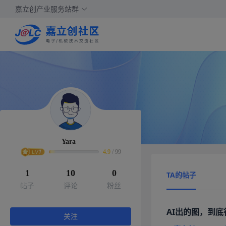
嘉立创产业服务站群
Yara
4.9
/
99
1
10
0
TA的帖子
帖子
评论
粉丝
AI出的图，到底
关注