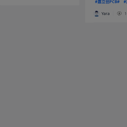
#嘉立创PCB#
#
Yara
1