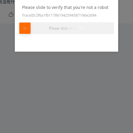
有没有什么问题，大佬们教教孩子吧
Please slide to verify that you're not a robot
19
嘉立创EDA
TraceID:2f6a1fb117861942594587196e2694
Please slide to verify