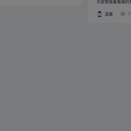
大家帮我看看做的
凌晨
7