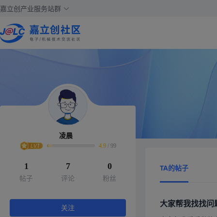
嘉立创产业服务站群
凌晨
4.9
/
99
1
7
0
TA的帖子
帖子
评论
粉丝
大家帮我找找问
关注