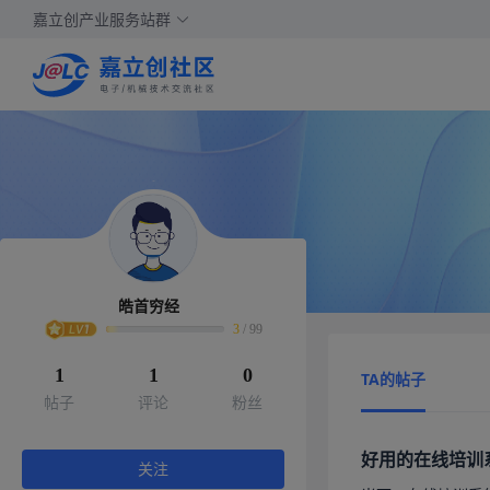
嘉立创产业服务站群
皓首穷经
3
/
99
1
1
0
TA的帖子
帖子
评论
粉丝
好用的在线培训
关注