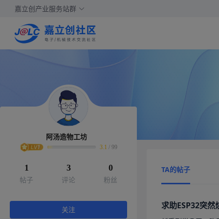
嘉立创产业服务站群
阿汤造物工坊
3.1
/
99
1
3
0
TA的帖子
帖子
评论
粉丝
求助ESP32突
关注