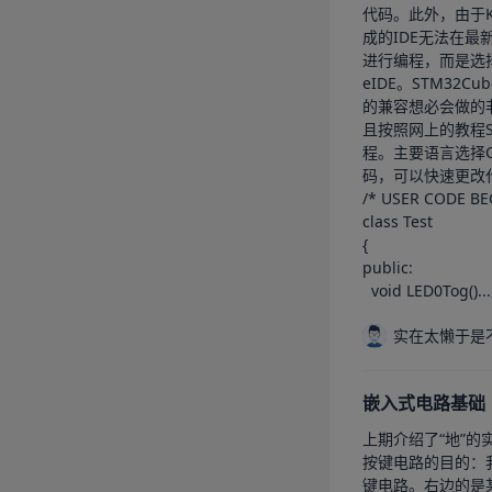
代码。此外，由于K
成的IDE无法在最
进行编程，而是选择
eIDE。STM32
的兼容想必会做的非
且按照网上的教程S
程。主要语言选择C++将main
码，可以快速更改代
/* USER CODE BEG
class Test

{

public:

  void LED0Tog()...
实在太懒于是
嵌入式电路基础
上期介绍了“地”
按键电路的目的：
键电路。右边的是