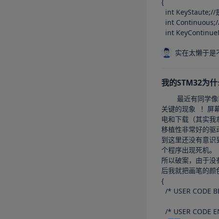
{

  int KeyStaute;//是否按下

  int Continuous
  int KeyContin
实在太懒于是
我的STM32
		最近有同学像我请教他的LCD屏幕无法使用。首先的现象是屏幕已经亮了，但是无法显示字符或者其他操作。		看似是没有点亮屏幕，	其实这是一个非常
关键的现象	！屏幕的这个亮度，其实已经说明了LCD被驱动成功了！肯定是因为其他的原因导致程序死机了。		而我收到这个屏幕的时候，仅有STlink用来供
电和下载（其实我拿到的时候已经猜到是什么问题了）
移植性非常好的驱动。		并且其初始化函数中，也会根据LCD ID的不同对不同设备进行不同的初始化操作。	可以说这份代码做的非
到这里还没有意识到问题嘛？	没错，其初始化函数中调用printf函数，而这个函数必须依赖于串口
个程序出现死机。	所以最好的解决办法就是去掉printf函数或者正确的配置串口并进行初始化。		可以看到，正确的初始化之后我们可以显示我们的字符，
所以破案，由于没有进行串口重定向而导致的串
后我就把画笔的颜色改
{

  /* USER CODE BEGIN 1 */

  /* USER CODE END 1 */
