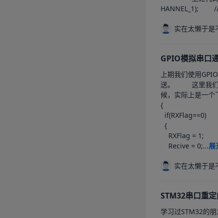
HANNEL_1);     
实在太懒于是
GPIO模拟串
上期我们使用GPIO模拟串口成
送。			这里我们定义两个变量来设置发送和接收的标记。		其次，由于起始位是一个低电平，空闲状态的串口总线是高电平，因此当我们收到消息的时
候，实际上是一个下降沿。	void HAL_GPIO_EXTI_Callback(u
{

  if(RXFlag==0)

  {

    RXFlag = 1;

    Recive = 0;...
展
实在太懒于是
STM32串口重
学习过STM32的