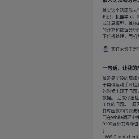
嵌入式领域的巨
其实这个话题我去年创建这个公众号之初就有文章想
知识，机器学习，模型
式计算模型，其核
的计算和数据分析能力，满足行
下位机处理，而机器
实在太懒于是
一句话，让我的M
最近是毕设的高峰期，MAX
于类似运动手环检测老人摔倒姿态以及血氧心率采集。	而当我
的时候出现了问题，不仅仅是MAX3
数据。	后来仔细检查，发现是因为我在代码的主循环中加入了一个延时。	这里本意是想延时，降低其他传感器数据的发送频率，但是就会出现MAX30100无法
工作的问题。	原因分析	原因是MAX30100的update函数，其函数的目的读取传感器的数据，而传感器的数据曲线是一个和心率有关的曲线。		之后再利用
其库函数中的滤波和寻找心率算法，检测峰峰值的
们在While循环
0100解析其峰峰值频率算法出现许多问题。	所
{

  WiFiClient client;
