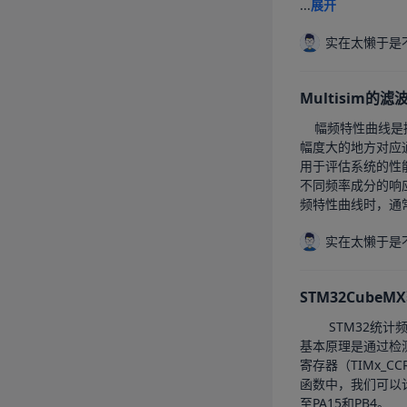
...
展开
实在太懒于是
Multisim
	幅频特性曲线是描述系统频率响应的幅度随频率变化的曲线。具体来说，它展示了在不同频率下，系统对于输入信号的放大或衰减程度。在幅频特性曲线中，
幅度大的地方对应通
用于评估系统的性
不同频率成分的响
频特性曲线时，通常
实在太懒于是
STM32Cub
		STM32统计频率有许多种方式，有使用外部中断+定时器的方法，但是还有一种更加准确，可以计算占空比的方法。	即使用输入捕获来统计。	输入捕获的
基本原理是通过检测
寄存器（TIMx_CCRx）
函数中，我们可以计算两个脉冲的时间差来
至PA15和PB4。		这里的PB4和PA15分别对应了TIM16的CHANNLE1和TIM8的CHANNLE1。		触发方式选择上升沿触发，这边定时器分频系数选择150-1,1