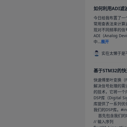
如何利用ADI
今日给我布置了一个二阶巴特沃夫
常用查表法来计算滤波器的参数，但是总归是有门槛
现对不同频率的信号进行不同程度的衰减，从而实现“
ADI（Analo
中...
展开
实在太懒于是
基于STM32的
快速傅里叶变换（FFT）是一种数字信号处理
解决信号处理的需求，例
的技术，它将一个序列的N个采样点映
DSP库（Digita
库提供了一系列优化过
我们的DSP库。#inclu
	首先包含我们的DSP库。#define FFT_LENGTH 100

// 输入序列
