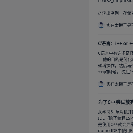
float32_t inputSi
// 输出序列，存储
实在太懒于是
C语言：i++ 
C语言中有许多奇怪的
	他的目的是简化i = i +1;运算，但是++i和i++表现在行为上的不同，++i是前置递增运算符，它先将 i 的值增加1，然后返回增加后的值。换句话说，它会先执行
递增操作，然后再进行其他操作。		可以看到，当我们赋值的时候，i++的时候此时i先是
++i的时候，i先进
实在太懒于是
为了C++尝试放弃K
从学习51单片机开
IDE（除了编程ES
是使用C++就会异
duino IDE中