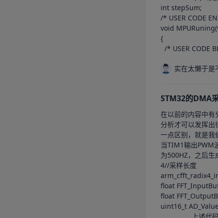
int stepSum;

/* USER CODE EN
void MPURuning(v
{

  /* USER CODE 
实在太懒于是
STM32的DMA
在以前的内容中有分
分析才可以发挥出很强大的功能。	本期我们就来演示，利用DMA+ADC+FFT实现信号采
一点区别，就是我们把循
当TIM1输出PWM波的时候，会
为500HZ，之后生
4//采样长度

arm_cfft_radix4_
float FFT_InputB
float FFT_Output
uint16_t AD_Valu
				上述代码需要定义在全局，否则可能会因为栈溢出（因为临时变量的定义是存放在栈中的）导致代码崩溃。	  HAL_TIM_PWM_Start(&htim1, TIM_C