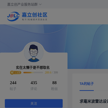
嘉立创产业服务站群
实在太懒于是不想取名
289.6
/
399
244
435
88
TA的帖子
帖子
评论
粉丝
求毫米波雷达设
关注