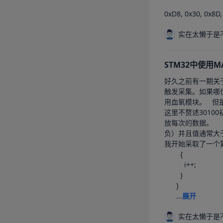
0xD8, 0x30, 0x8D,
实在太懒于是
STM32中使用M
好久之前有一期关于使用ESP32利用MA
触发采集。如果哪位朋友可以提供一下更好，简
用血氧模块。	但是，当我们使用STM32来驱动MAX30100时，尤其是使用Keil这种不支持C++的IDE时，我们就会陷入一个非常头疼的处境，去修改心率算法。		
这里不赘述30100初始化的
放每次的数据。		在定时器中设置15ms读取一次心率数据。	我们将读取的心率数据进行打印。	可以看到，红外光数据会有一个一个波峰（后来我取了
负）并且值通常大于50。		但是，当我们第一次把手放上去的时候，这个值会趋向无穷大。而这个波峰的地方，就是我们
我开始采取了一个算法，统计
        {

          i++;

        }

      }

      ...
展开
实在太懒于是