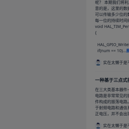
呢？	本期我们将利用定时器来模拟串口通信。		首先我们要明白串口通信的帧格式，有一个低电平起始位，八个数据位（可选择校验位）+停止位组成。	需要注
意的是，这里的数据位从低到高！！！	通常，我们不会设置校验位，选择一个
可以传输多少位的数据。
每一位的持续时间约为104us.	因此在CubeMX中我们可以设置定时器的触发
void HAL_TIM_Per
{

  HAL_GPIO_WritePin(GPIOA,GPIO_PIN_9,Data[num++]);

  if(num == 10)...
实在太懒于是
一种基于三点式振
在三大类基本器件—
电路是非常常见的振荡电路。		如图，由C1/C2/L1为主要器件所组成的振荡电路即为三点式电容
件构成的振荡电路
于射频电路和通信系统中。	我们将其稍作改动。		如图所示振荡电路，比起之前的振荡器具有更高的振荡幅度
正电压，并不会出现
实在太懒于是