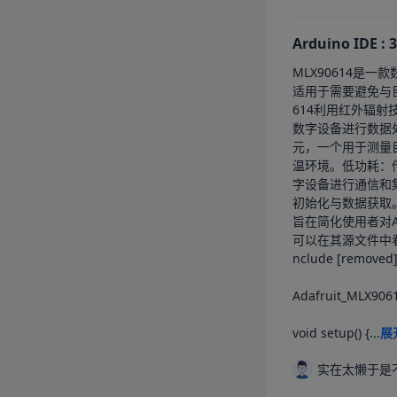
Arduino I
MLX90614是
适用于需要避免与目
614利用红外辐
数字设备进行数据
元，一个用于测量
温环境。低功耗：传
字设备进行通信和集成。小型化设计
初始化与数据获取。	Arduino IDE（集成开发环境）是一款用于编写和上传代码到Arduino板子上的软件工具。它是由Arduino开发团队开发的免
旨在简化使用者对Arduino平台的开发和编程过程。		这也是
可以在其源文件中看见
nclude [remove
Adafruit_MLX90
void setup() {...
展
实在太懒于是