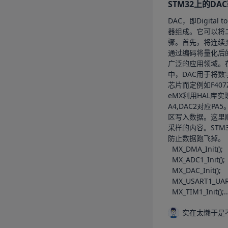
STM32上的D
DAC，即Digit
器组成。它可以将
骤。首先，将连续
通过编码将量化后
广泛的应用领域。
中，DAC用于将数
芯片而定例如F40
eMX利用HAL库实
A4,DAC2对应P
区写入数据。这里顺
采样的内容。STM
防止数据跑飞掉。  MX_
  MX_DMA_Init();

  MX_ADC1_Init();

  MX_DAC_Init();

  MX_USART1_UART_Init();

  MX_TIM1_Init();..
实在太懒于是