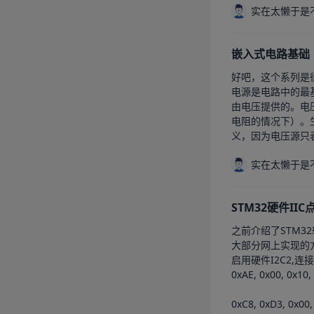
实在太懒于是
嵌入式电路基础
好吧，这个系列是
电源是电路中的最
由电压提供的。电
电阻的情况下）。
义，因为电压源只表
实在太懒于是
STM32硬件II
之前介绍了STM32软件IIC和
大部分网上实现的方法
启用硬件I2C2,连接好SDA和SCL。	由于这块OLED的内部驱动是SSD1306,因此我们需
0xAE, 0x00, 0x10, 
0xC8, 0xD3, 0x00,