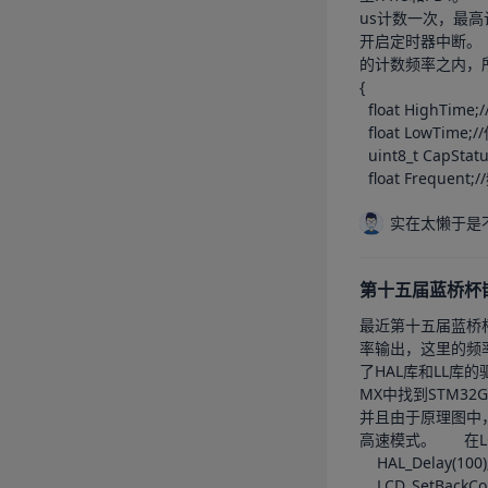
us计数一次，最高计数65535即计数时
开启定时器中断。	这里的中断触发有两种可能：第一是计数器溢出导致的中断触发，第二种是检测到上升下降沿导致的中断触发。	由于我们的测量频率在我们
的计数频率之内，所以我们不考虑计数溢出导致的
{

  float HighTime;//高电平时间

  float LowTime;//低电平时间

  uint8_t CapStatus;//计算是否是第二次捕获

  float Frequent
实在太懒于是
第十五届蓝桥杯嵌
最近第十五届蓝桥杯也即将
率输出，这里的频率输出由555定时器提供
了HAL库和LL库的驱动，标准库玩家
MX中找到STM32G431R8T6，找到我们的板子型号
并且由于原理图中
高速模式。		在LCD_Init函数中，我们可以将IO初始化的内容注释掉，这部分在CubeMX中已经完成了初始化。    LCD_Init();//LCD初始化

    HAL_Delay(100);//等待初始化成功

    LCD_SetBackColor(Black);//设置背景为黑色
