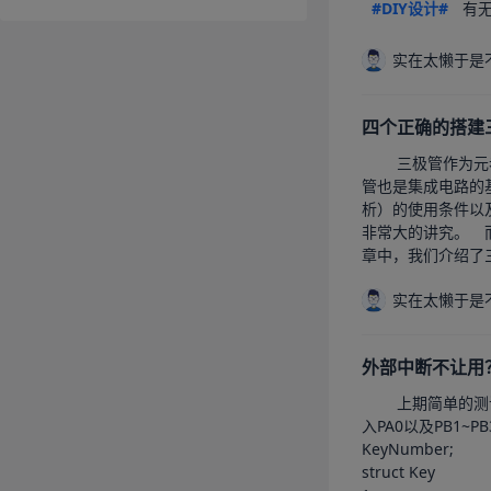
#DIY设计#
  
实在太懒于是
四个正确的搭建
		三极管作为元老级的电子器件，其在信号放大领域具有非常重要的功能，使用三极管进行信号放大应该是每一个电子人都应当掌握的基本知识。	并且三极
管也是集成电路的基本器件之一
析）的使用条件以及如何配置这些使用条件。		使用如图所示的
非常大的讲究。	而很少有文章讲述为什么这么选型以及其中的要点却很少提及。	本期我们就简单的介绍上述电路的器件选型及注意要点。		在前面的一期文
章中，我们介绍了三
实在太懒于是
外部中断不让用
		上期简单的测试了一下LCD和24C02。	本期介绍如何使用G431的按钮功能以及利用W24C02写入和读取数据。		从原理图中，四个按键通过上拉电阻接
入PA0以及PB1~PB3，因此我们配置外部中断来
KeyNumber;

struct Key
