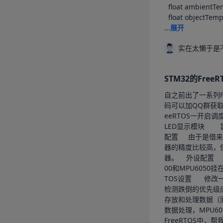
  float ambientTemp = mlx.readAmbientTempC();

  float objectTemp = mlx.readObjectTempC();

...
展开
实在太懒于是
STM32的Fr
自之前出了一系列Free
码可以加QQ群获取~~  656210280	本来这期内容上周就会发出来了，但是因为我
eeRTOS一开启调度就会死机，所以导致耽搁了几天。	本期所用
LED显示模块		旨在制作一款：检测心率，检测运动姿态，当运动加速度太大的时候（加速度超过跌倒阈值的时候发送警报）	程序大纲	CubeMX配置时钟
配置		由于是借来的核心板，因此高速时钟选择石英晶体振荡。		时钟源选择一个定时器，这里FreeRTOS不推荐使用系统滴答定时器，因为虽然系统滴答定时
器的精度比较高，
器。    外设配置		外设选择一个串口和两个硬件I2C，硬件I2C可以用于OLED，MAX30100以及MPU6050的通讯。	这里我将OLED挂在到I2C1上，MAX301
00和MPU6050
TOS设置		修改一下堆栈大小，防止等会分配任务的时候堆栈溢出。		创建一个任务作为MPU6050的数据采集，将这个任务的优先级设置为高优先级，因为
检测跌倒的优先级应该是最高的。		此外，还有MAX30100的数据处理任务，MPU状
存放和处理数据（而不是在任务内利用临时变量来处
数据处理，MPU6050异常处理以及OLED刷新显示。		
FreeRTOS中，