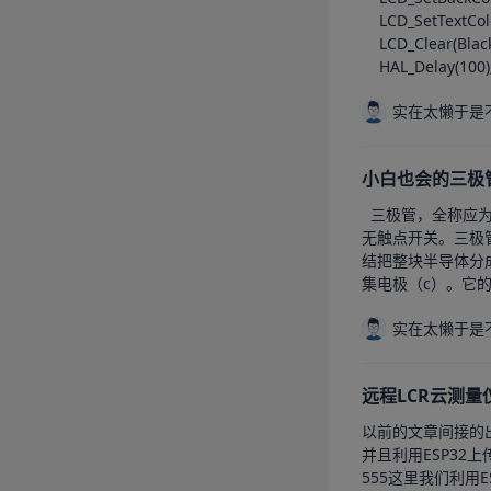
    LCD_SetTextColor(White);//设置字体颜色为白色

    LCD_Clear(Black);//黑色填充

    HAL_Delay(100
实在太懒于是
小白也会的三极
  三极管，全称
无触点开关。三极
结把整块半导体分成
集电极（c）。它
实在太懒于是
远程LCR云测
以前的文章间接的
并且利用ESP32
555这里我们利