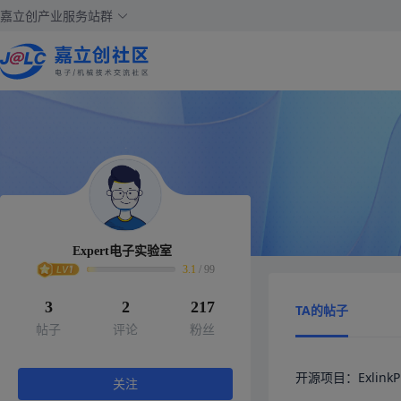
嘉立创产业服务站群
Expert电子实验室
3.1
/
99
3
2
217
TA的帖子
帖子
评论
粉丝
开源项目：Exlin
关注