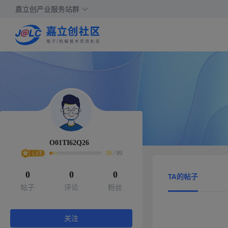
嘉立创产业服务站群
O01TI62Q26
10
/
99
0
0
0
TA的帖子
帖子
评论
粉丝
关注