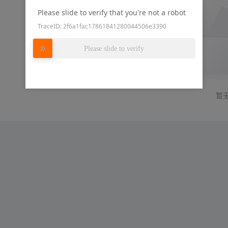
Please slide to verify that you're not a robot
TraceID: 2f6a1fac17861841280044506e3390
Please slide to verify
暂