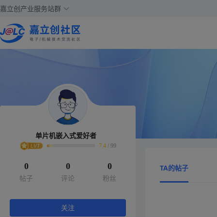
嘉立创产业服务站群
单片机嵌入式爱好者
7.4
/
99
0
0
0
TA的帖子
帖子
评论
粉丝
关注