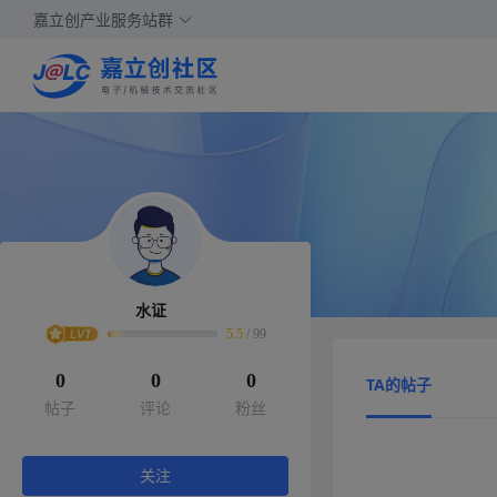
嘉立创产业服务站群
水证
5.5
/
99
0
0
0
TA的帖子
帖子
评论
粉丝
关注