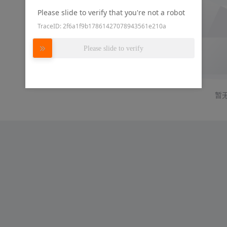
Please slide to verify that you're not a robot
TraceID: 2f6a1f9b17861427078943561e210a
Please slide to verify
暂