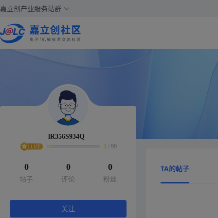
嘉立创产业服务站群
lR356S934Q
1
/
99
0
0
0
TA的帖子
帖子
评论
粉丝
关注