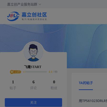
嘉立创产业服务站群
飞鹰START
4.4
/
99
1
6
0
TA的帖子
帖子
评论
粉丝
用TPS61023D
关注