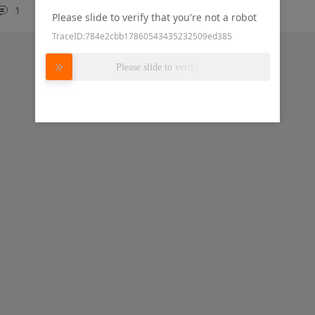
1
2
嘉立创EDA
Please slide to verify that you're not a robot
TraceID:784e2cbb17860543435232509ed385
Please slide to verify