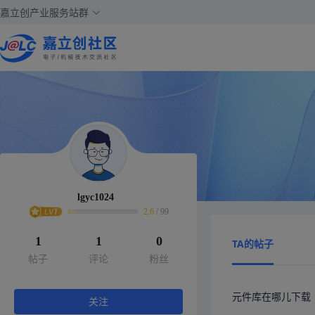
嘉立创产业服务站群
lgyc1024
2.6
/
99
1
1
0
TA的帖子
帖子
评论
粉丝
元件库在哪儿下载
关注