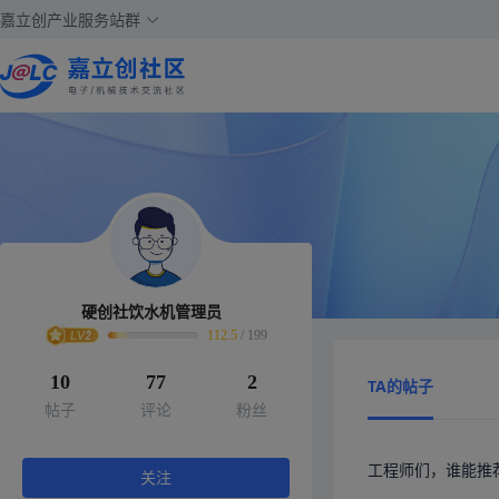
嘉立创产业服务站群
硬创社饮水机管理员
112.5
/
199
10
77
2
TA的帖子
帖子
评论
粉丝
工程师们，谁能推荐
关注