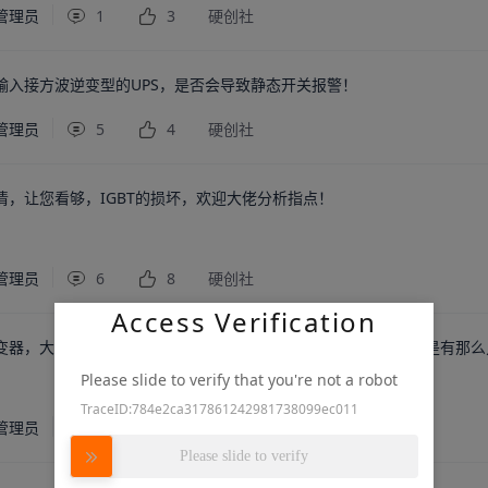
管理员
1
3
硬创社
输入接方波逆变型的UPS，是否会导致静态开关报警！
管理员
5
4
硬创社
清，让您看够，IGBT的损坏，欢迎大佬分析指点！
管理员
6
8
硬创社
Access Verification
逆变器，大家都是如何设计IGBT吸收电路的！请赐教！（每个月总是有那
Please slide to verify that you're not a robot
TraceID:784e2ca317861242981738099ec011
管理员
4
1
硬创社
Please slide to verify