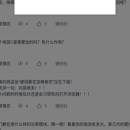
变，隔离变次级输出电压滞后于初级，并且宽度较初级窄是什么原因呢？
管理员
4
5
硬创社
个电容C是需要加的吗？有什么作用？
管理员
8
9
硬创社
的将这张“硬闯葵花宝典卷宗”压在下面！

点评一句：内容很多！！！

小问题的时候估计还是会习惯性的打开浏览器！！！
管理员
4
3
硬创社
们都在用什么样的功率模块，晒一晒！看看你的电流有多大，第几代的模块