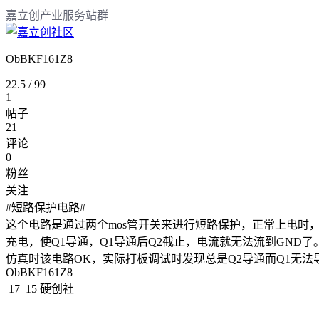
嘉立创产业服务站群
ObBKF161Z8
22.5
/
99
1
帖子
21
评论
0
粉丝
关注
#短路保护电路# 

这个电路是通过两个mos管开关来进行短路保护，正常上电时，
充电，使Q1导通，Q1导通后Q2截止，电流就无法流到GND了。
仿真时该电路OK，实际打板调试时发现总是Q2导通而Q1无
ObBKF161Z8
17
15
硬创社