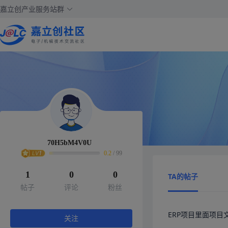
嘉立创产业服务站群
70H5bM4V0U
0.2
/
99
1
0
0
TA的帖子
帖子
评论
粉丝
ERP项目里面项
关注