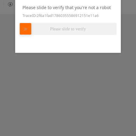
0
2
嘉立创云ERP
Please slide to verify that you're not a robot
TraceID:2f6a1fad17860355586912151e11a6
Please slide to verify