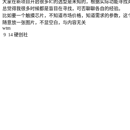
大家在新项目开启很多IC的选型是未知的，根据实际功能寻找对
总觉得我很多时候都是盲目在寻找，可否聊聊各自的经验。

比如要一个触摸芯片，不知道市场价格，知道需求的参数，这个
随意放一张图片，不显空白，与内容无关
wtm
9
14
硬创社