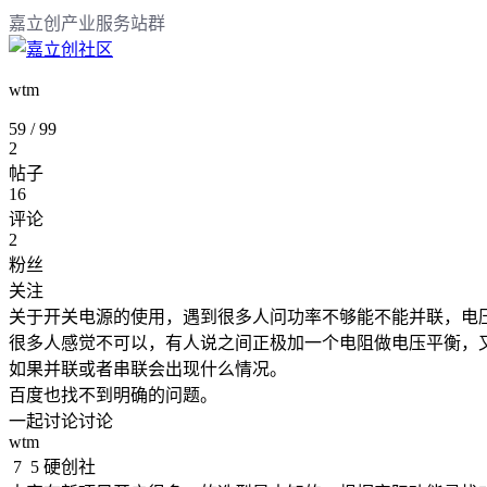
嘉立创产业服务站群
wtm
59
/
99
2
帖子
16
评论
2
粉丝
关注
关于开关电源的使用，遇到很多人问功率不够能不能并联，电压
很多人感觉不可以，有人说之间正极加一个电阻做电压平衡，又
如果并联或者串联会出现什么情况。

百度也找不到明确的问题。

一起讨论讨论
wtm
7
5
硬创社