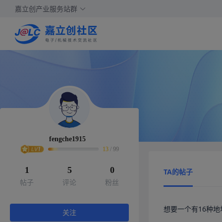
嘉立创产业服务站群
fengche1915
13
/
99
1
5
0
TA的帖子
帖子
评论
粉丝
想要一个有16种地
关注