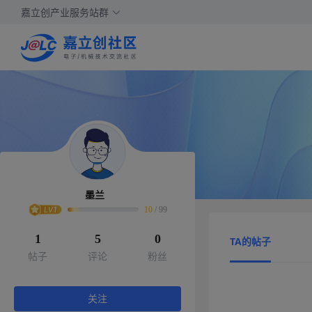
嘉立创产业服务站群
墨兰
10
/
99
1
5
0
TA的帖子
帖子
评论
粉丝
关注