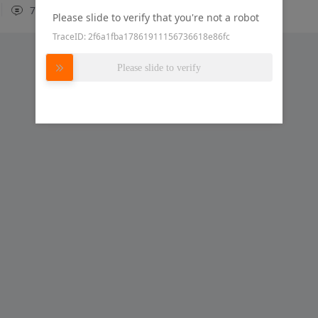
7
11
硬创社
Please slide to verify that you're not a robot
TraceID: 2f6a1fba17861911156736618e86fc
Please slide to verify