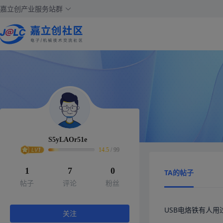
嘉立创产业服务站群
S5yLAOr51e
14.5
/
99
1
7
0
TA的帖子
帖子
评论
粉丝
USB电烙铁有人
关注