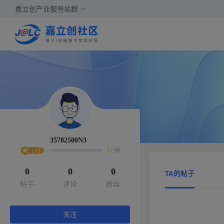
嘉立创产业服务站群
35782500N3
1
/
99
0
0
0
TA的帖子
帖子
评论
粉丝
关注