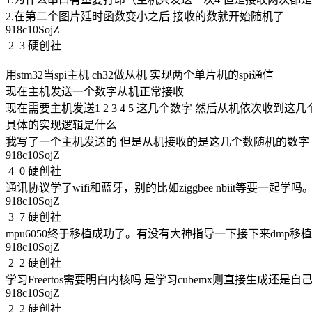
2.在第二个图片延时函数变小之后 接收的数就开始随机了
918c10SojZ
2
3
硬创社
用stm32当spi主机 ch32做从机 实现两个单片机的spi通信

现在主机发送一个数字从机正常接收 

现在需要主机发送1 2 3 4 5 这几个数字 然后从机依次收到这几个
具体的实现逻辑是什么  

我写了一个主机发送的 但是从机接收的是这几个数随机的数字
918c10SojZ
4
0
硬创社
通讯协议学了wifi和蓝牙，别的比如ziggbee nbiit等要一起
918c10SojZ
3
7
硬创社
mpu6050终于移植成功了。有没有大神指导一下接下来dmp移
918c10SojZ
2
2
硬创社
学习Freertos需要明白内核吗 是学习cubemx则直接生成还
918c10SojZ
2
2
硬创社