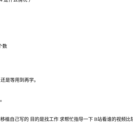
数

学吗。还是等用到再学。
植。
是自己移植自己写的 目的是找工作 求帮忙指导一下 B站看谁的视频比