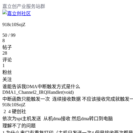
嘉立创产业服务站群
918c10SojZ
50
/
99
8
帖子
28
评论
1
粉丝
关注
谁能告诉我DMA中断触发方式是什么 

DMA1_Channel2_IRQHandler(void)

中断函数只能触发一次  连续接收数据 不应该接收完成就触发
918c10SojZ
2
4
硬创社
依次为spi主机发送  从机dma接收 然后dma转口到电脑 

理解不了的问题

1.为什么串口有重复打印（主机只发送一次4 但是接收两次都是4