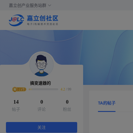
嘉立创产业服务站群
搞变速器的
4.2
/
99
14
0
0
TA的帖子
帖子
评论
粉丝
关注