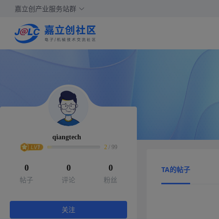
嘉立创产业服务站群
qiangtech
2
/
99
0
0
0
TA的帖子
帖子
评论
粉丝
关注