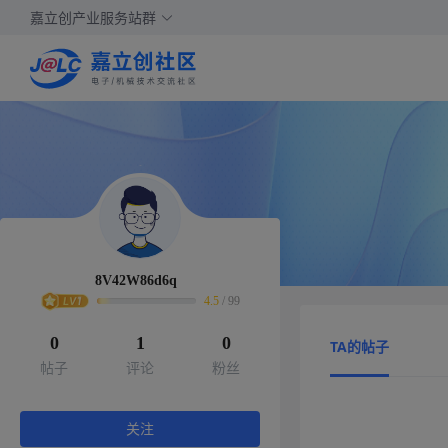
嘉立创产业服务站群
8V42W86d6q
4.5
/
99
0
1
0
TA的帖子
帖子
评论
粉丝
关注