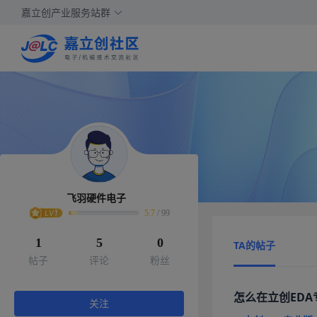
嘉立创产业服务站群
飞羽硬件电子
5.7
/
99
1
5
0
TA的帖子
帖子
评论
粉丝
怎么在立创ED
关注