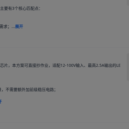
主要有3个核心匹配点：

求；...
展开
片，本方案可直接抄作业，适配12-100V输入、最高2.5A输出的LE
景，不需要额外加前级稳压电路；

开