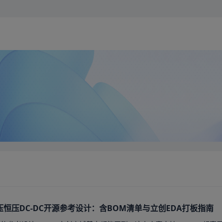
4降压恒压DC-DC开源参考设计：含BOM清单与立创EDA打板指南