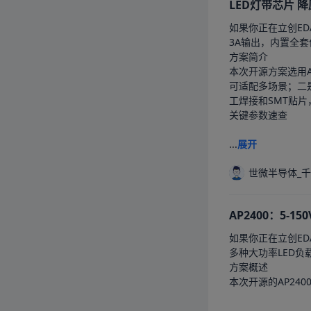
LED灯带芯片 降
如果你正在立创ED
3A输出，内置全
方案简介

本次开源方案选用A
可适配多场景；二是
工焊接和SMT贴片
关键参数速查

...
展开
世微半导体_
AP2400：5-
如果你正在立创ED
多种大功率LED负
方案概述

本次开源的AP24