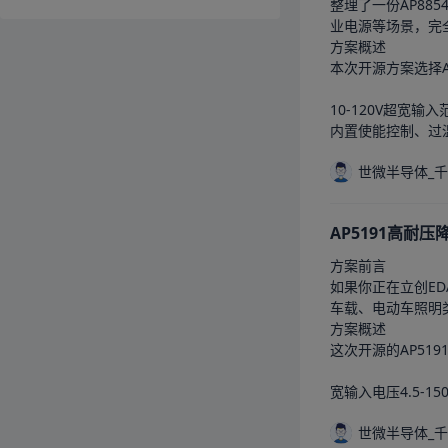
整理了一份AP88
业电源等场景，完全
方案概述

本次开源方案选择A
10-120V超宽
内置使能控制、过温
世微半导体_
AP5191高耐
方案前言

如果你正在立创ED
车载、电动车照明
方案概述

这次开源的AP51
宽输入电压4.5-1
世微半导体_