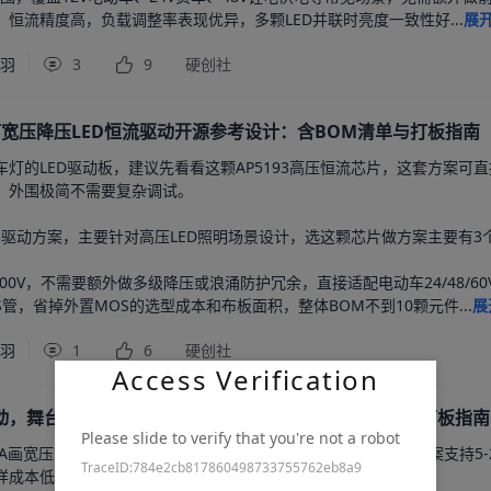
恒流精度高，负载调整率表现优异，多颗LED并联时亮度一致性好...
展
千羽
3
9
硬创社
灯宽压降压LED恒流驱动开源参考设计：含BOM清单与打板指南
灯的LED驱动板，建议先看看这颗AP5193高压恒流芯片，这套方案可直接抄
，外围极简不需要复杂调试。

93驱动方案，主要针对高压LED照明场景设计，选这颗芯片做方案主要有3
100V，不需要额外做多级降压或浪涌防护冗余，直接适配电动车24/48/60V
OS管，省掉外置MOS的选型成本和布板面积，整体BOM不到10颗元件...
展
千羽
1
6
硬创社
Access Verification
驱动，舞台灯驱动芯片开源参考设计：含BOM清单与立创打板指南
Please slide to verify that you're not a robot
A画宽压输入的LED驱动板，建议先看看这颗APS54083芯片，方案支持5
TraceID:784e2cb817860498733755762eb8a9
成本低。
