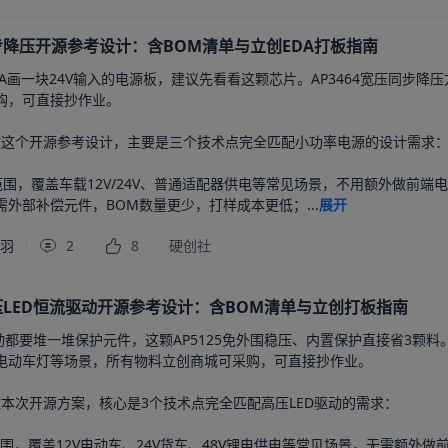
同步降压开源参考设计：含BOM清单与立创EDA打板指南
A画一块24V输入的电源板，建议先看看这颗芯片。AP3464宽压同步降压
购，可直接抄作业。

4做这个开源参考设计，主要是三个技术点完全匹配小功率电源的设计需求：
压范围，覆盖车载12V/24V、普通适配器供电等常见场景，不用额外做前端电
外部补偿元件，BOM数量更少，打样成本更低；...
展开
千羽
2
8
硬创社
高压LED恒流驱动开源参考设计：含BOM清单与立创打板指南
动都要堆一堆保护元件，这颗AP5125免外围稳压、内置保护直接省3颗料。本
电动车灯等场景，所有物料立创商城可采购，可直接抄作业。

5做本次开源方案，核心是3个技术点完全匹配高压LED驱动的需求：

入范围，覆盖12V电动车、24V货车、48V锂电供电等常见场景，无需额外做前