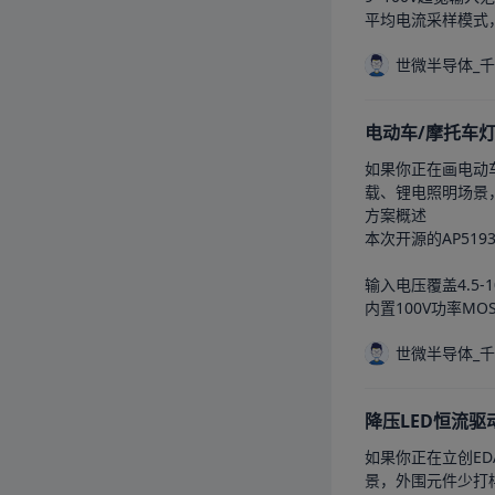
平均电流采样模式，
世微半导体_
电动车/摩托车
如果你正在画电动车
载、锂电照明场景
方案概述

本次开源的AP51
输入电压覆盖4.5-
内置100V功率M
世微半导体_
降压LED恒流
如果你正在立创ED
景，外围元件少打样