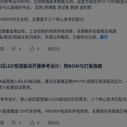
54的参考设计BOM，立创商城基本都能买到。这套方案支持10-120V超
可以直接抄作业。 后附 原理图 测试板 数据 波形图

P8854作为主控，主要基于三个核心技术匹配点：

输入范围覆盖电动车、工业控制的常用供电场景，无需额外前级稳压电路

/限流/短路全系列保护，外围元件精简，方案性价比高...
展开
千羽
4
6
硬创社
压降压LED恒流驱动开源参考设计：附BOM与打板指南
A画宽输入的LED驱动板，建议先看看这颗AP5191高耐压恒流驱动芯片，4
类小批量验证需求。

91参考设计，核心是匹配宽输入LED驱动的实际需求，三个核心技术匹配点
50V直接覆盖12V汽车供电、48V/60V电动车供电场景，无需额外前级稳压电路
千羽
3
4
硬创社