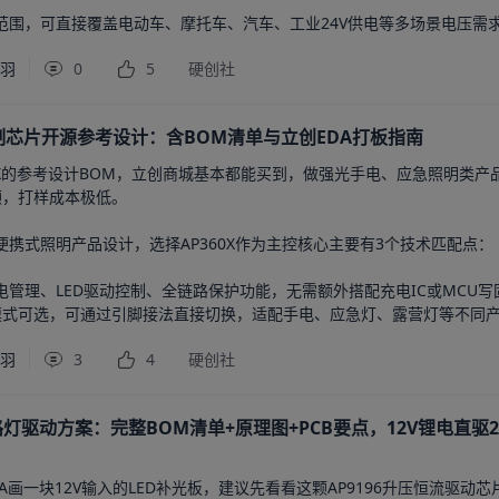
输入范围，可直接覆盖电动车、摩托车、汽车、工业24V供电等多场景电压需求
千羽
0
5
硬创社
控制芯片开源参考设计：含BOM清单与立创EDA打板指南
0X的参考设计BOM，立创商城基本都能买到，做强光手电、应急照明类产品
，打样成本极低。

携式照明产品设计，选择AP360X作为主控核心主要有3个技术匹配点：

管理、LED驱动控制、全链路保护功能，无需额外搭配充电IC或MCU写
模式可选，可通过引脚接法直接切换，适配手电、应急灯、露营灯等不同产品
千羽
3
4
硬创社
路灯驱动方案：完整BOM清单+原理图+PCB要点，12V锂电直驱24
A画一块12V输入的LED补光板，建议先看看这颗AP9196升压恒流