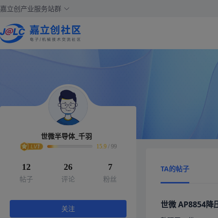
嘉立创产业服务站群
世微半导体_千羽
15.9
/
99
12
26
7
TA的帖子
帖子
评论
粉丝
世微 AP885
关注