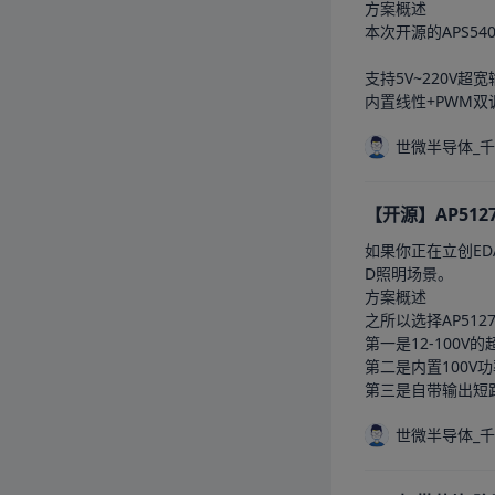
方案概述

本次开源的APS5
支持5V~220V
内置线性+PWM双
世微半导体_
【开源】AP512
如果你正在立创ED
D照明场景。

方案概述

之所以选择AP51
第一是12-100
第二是内置100V
第三是自带输出短
世微半导体_