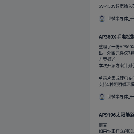
5V~150V超宽
世微半导体_
AP360X手电
整理了一份AP36
出，外围元件仅7颗
方案概述

本次开源方案针对便
单芯片集成锂电充电
支持5种照明循环
世微半导体_
AP9196太阳能
前言

如果你正在立创ED