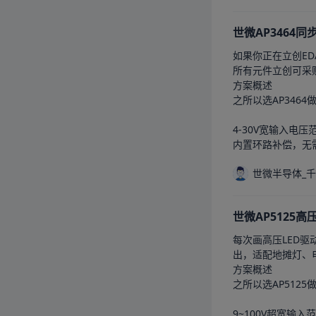
世微AP3464
如果你正在立创ED
所有元件立创可采
方案概述

之所以选AP346
4-30V宽输入电
内置环路补偿，无需
世微半导体_
世微AP5125
每次画高压LED驱
出，适配地摊灯、
方案概述

之所以选AP512
9~100V超宽输