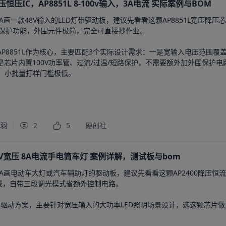
压恒压IC，AP8851L 8-100v输入，3A电流 实际案例与BOM
A画一款48V输入的LED灯带驱动板，建议先看看这颗AP8851L宽压降压
套保护功能，外围元件极简，完全可直接抄作业。

P8851L作为核心，主要匹配3个实际设计需求：一是宽输入电压范围覆盖
芯片内置100V功率管、过流/过温/短路保护，不需要额外加外围保护电
，小批量打样门槛极低。

千羽
2
5
硬创社
150V宽压 8A电流手电筒车灯 案例详解，测试板与bom
A画电动车大灯或汽车辅助灯的驱动板，建议先看看这颗AP2400降压恒流
载，自带三段调光模式省额外控制电路。

00驱动方案，主要针对宽压输入的大功率LED照明场景设计，选这颗芯片做