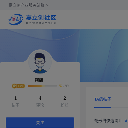
嘉立创产业服务站群
阿翩
52
/
99
1
4
2
TA的帖子
帖子
评论
粉丝
蛇形线快速设计 
#
关注