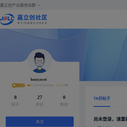
嘉立创产业服务站群
houyawei
14.5
/
99
8
27
0
TA的帖子
帖子
评论
粉丝
尚未登录，请重
关注