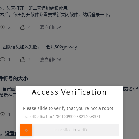
本，头天打开，第二天还能继续使用。

X版本后，每天打开软件都需要重新关闭软件，然后登录一下。
2
4
嘉立创EDA
团队信息加入失败，一会儿502getway
1
2
嘉立创EDA
件符号的大小
，自己画的元器件符号放到原理图里面，总是会比原理图的大一圈或者小
Access Verification
最后在原理图的效果才一致 
Please slide to verify that you're not a robot
1
0
嘉立创EDA
TraceID:2f6a1fac17861009322382140e3371
Please slide to verify
式，设置的外壳厚度与实际建模差别大