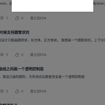
5mm，挖了一个3mm的槽，还没挖穿透，说明实际建模的上外壳有3mm
7
0
嘉立创EDA
么时候支持圆管状的
外壳设计只能画圆饼状，长方体，正方体状。 我想画一个圆管状的，上下分
5
0
嘉立创EDA
曲线之间画一个透明控制层
种。我自己画的圆形，方形闭合后都是完全是一个透明控制层 
3
0
嘉立创EDA