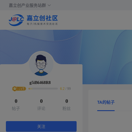
嘉立创产业服务站群
g5iB6468R8
6.2
/
99
0
0
0
TA的帖子
帖子
评论
粉丝
关注