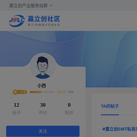
嘉立创产业服务站群
小西
304.6
/
399
12
30
0
TA的帖子
帖子
评论
粉丝
#嘉立创SMT私有
关注