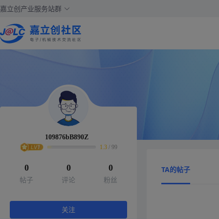
嘉立创产业服务站群
109876bB890Z
1.3
/
99
0
0
0
TA的帖子
帖子
评论
粉丝
关注