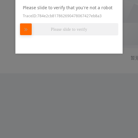
Please slide to verify that you're not a robot
TraceID:784e2cb817862690478067427eb8a3
Please slide to verify
暂